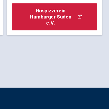
Hospizverein
Hamburger Süden
e.V.